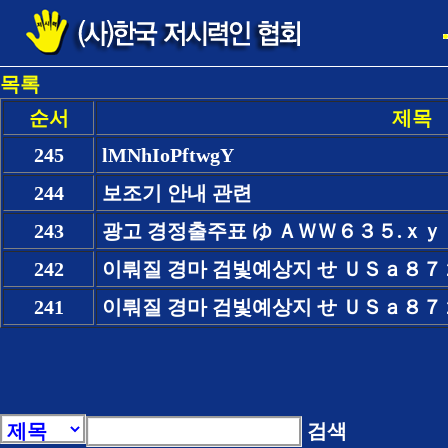
목록
순서
제목
245
lMNhIoPftwgY
244
보조기 안내 관련
243
광고 경정출주표 ゆ ＡＷＷ６３５.ｘｙｚ 
242
이뤄질 경마 검빛예상지 せ ＵＳａ８７２.
241
이뤄질 경마 검빛예상지 せ ＵＳａ８７２.
검색