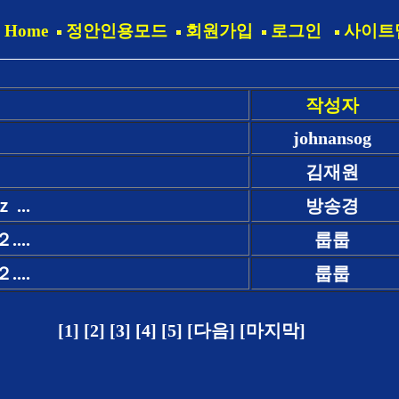
Home
정안인용모드
회원가입
로그인
사이트
작성자
johnansog
김재원
...
방송경
...
룹룹
...
룹룹
[1]
[2]
[3]
[4]
[5]
[다음]
[마지막]