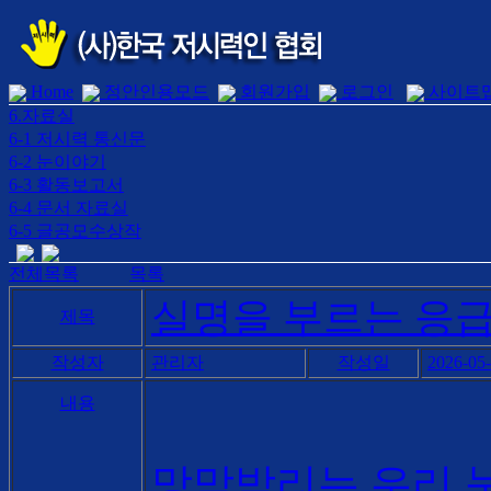
Home
정안인용모드
회원가입
로그인
사이트
6.자료실
6-1 저시력 통신문
6-2 눈이야기
6-3 활동보고서
6-4 문서 자료실
6-5 글공모수상작
전체목록
목록
실명을 부르는 응급
제목
작성자
관리자
작성일
2026-05
내용
망막박리는 우리 눈