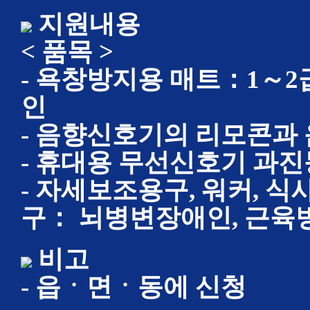
지원내용
< 품목 >
- 욕창방지용 매트：1～
인
- 음향신호기의 리모콘
- 휴대용 무선신호기 
- 자세보조용구, 워커, 
구： 뇌병변장애인, 근육
비고
- 읍ㆍ면ㆍ동에 신청