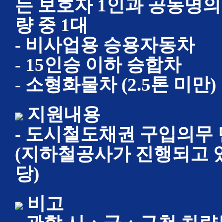
는 보호자 1인과 공동명
량 중 1대
- 비사업용 승용자동차
- 15인승 이하 승합차
- 소형화물차 (2.5톤 미만)
지원내용
- 도시철도채권 구입의무
(지하철공사가 진행되고 
당)
비고