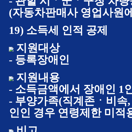
- 관할 시ㆍ군ㆍ구청 차
(자동차판매사 영업사원에
19) 소득세 인적 공제
지원대상
- 등록장애인
지원내용
- 소득금액에서 장애인 1인
- 부양가족(직계존ㆍ비속,
인인 경우 연령제한 미적
비고